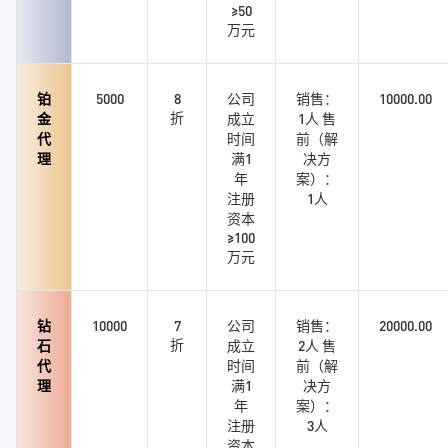
≥50
万元
铂
5000
8
公司
销售：
10000.00
折
金
成立
1人 售
代
时间
前（解
理
满1
决方
年
案）：
注册
1人
资本
≥100
万元
钻
10000
7
公司
销售：
20000.00
折
石
成立
2人 售
代
时间
前（解
理
满1
决方
年
案）：
注册
3人
资本