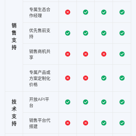
专属生态合
作经理
销
优先售前支
售
持
支
持
销售商机共
享
专属产品或
方案定制化
价格
开放API平
技
台
术
支
销售平台代
持
搭建