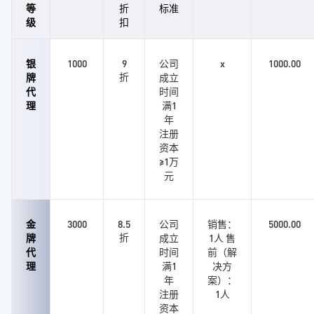
等
折
标准
级
扣
银
1000
9
公司
x
1000.00
折
牌
成立
代
时间
理
满1
年
注册
资本
≥1万
元
金
3000
8.5
公司
销售：
5000.00
折
牌
成立
1人 售
代
时间
前（解
理
满1
决方
年
案）：
注册
1人
资本