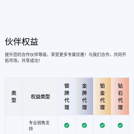
伙伴权益
提升您的合作伙伴等级，享受更多专属优惠！与我们合作，共同开
拓市场，共享成功！
银
金
铂
钻
类
牌
牌
金
石
权益类型
型
代
代
代
代
理
理
理
理
专业销售支
持